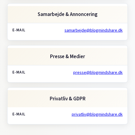
Samarbejde & Annoncering
samarbejde@blogmindshare.dk
Presse & Medier
presse@blogmindshare.dk
Privatliv & GDPR
privatliv@blogmindshare.dk