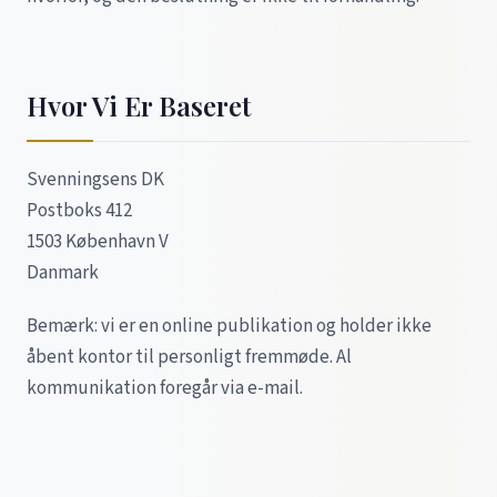
Hvor Vi Er Baseret
Svenningsens DK
Postboks 412
1503 København V
Danmark
Bemærk: vi er en online publikation og holder ikke
åbent kontor til personligt fremmøde. Al
kommunikation foregår via e-mail.