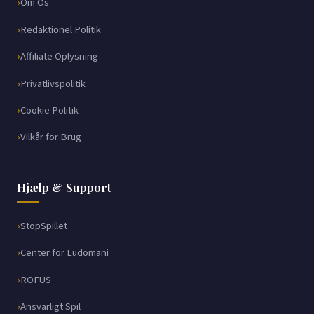
Om Os
Redaktionel Politik
Affiliate Oplysning
Privatlivspolitik
Cookie Politik
Vilkår for Brug
Hjælp & Support
StopSpillet
Center for Ludomani
ROFUS
Ansvarligt Spil