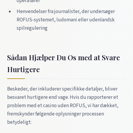
operatører
Henvendelser fra journalister, der undersøger
ROFUS-systemet, ludomani eller udenlandsk
spilregulering
Sådan Hjælper Du Os med at Svare
Hurtigere
Beskeder, der inkluderer specifikke detaljer, bliver
besvaret hurtigere end vage. Hvis du rapporterer et
problem med et casino uden ROFUS, vi har dækket,
fremskynder følgende oplysninger processen
betydeligt: